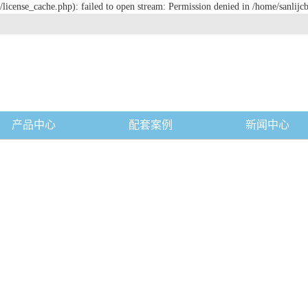
license_cache.php): failed to open stream: Permission denied in /home/sanlijc
产品中心
配套案例
新闻中心