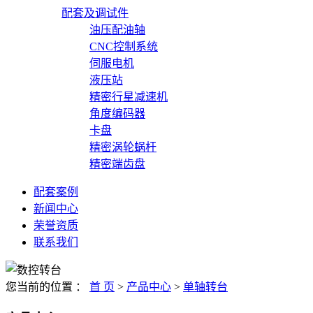
配套及调试件
油压配油轴
CNC控制系统
伺服电机
液压站
精密行星减速机
角度编码器
卡盘
精密涡轮蜗杆
精密端齿盘
配套案例
新闻中心
荣誉资质
联系我们
您当前的位置 ：
首 页
>
产品中心
>
单轴转台