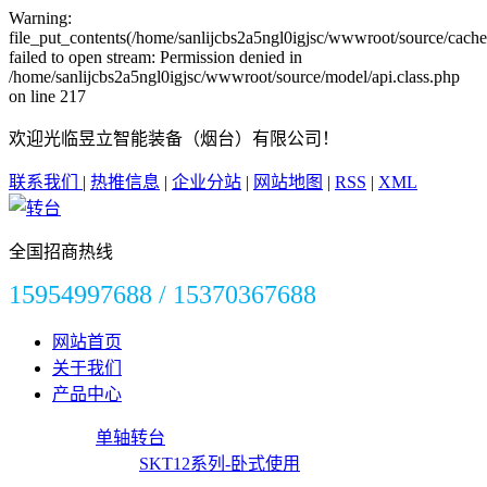
Warning:
file_put_contents(/home/sanlijcbs2a5ngl0igjsc/wwwroot/source/cache
failed to open stream: Permission denied in
/home/sanlijcbs2a5ngl0igjsc/wwwroot/source/model/api.class.php
on line 217
欢迎光临昱立智能装备（烟台）有限公司！
联系我们
|
热推信息
|
企业分站
|
网站地图
|
RSS
|
XML
全国招商热线
15954997688 / 15370367688
网站首页
关于我们
产品中心
单轴转台
SKT12系列-卧式使用