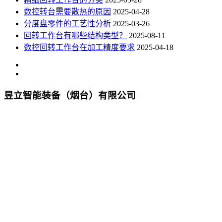
数控转台需要散热的原因
2025-04-28
分度盘零件的工艺性分析
2025-03-26
回转工作台有哪些结构类型？
2025-08-11
数控回转工作台在加工精度要求
2025-04-18
昱立智能装备（烟台）有限公司
烟台工厂:烟台市牟平区官庄四街7号
苏州工厂:张家港市乐余经济开发区
座机：0535-4708566
手机：15954997688 / 15370367688
邮箱：huada666@126.com
Q Q：1525514288