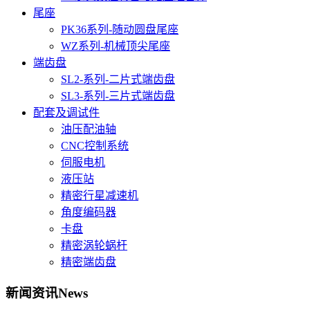
尾座
PK36系列-随动圆盘尾座
WZ系列-机械顶尖尾座
端齿盘
SL2-系列-二片式端齿盘
SL3-系列-三片式端齿盘
配套及调试件
油压配油轴
CNC控制系统
伺服电机
液压站
精密行星减速机
角度编码器
卡盘
精密涡轮蜗杆
精密端齿盘
新闻资讯
News