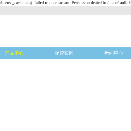
license_cache.php): failed to open stream: Permission denied in /home/sanlijc
产品中心
配套案例
新闻中心