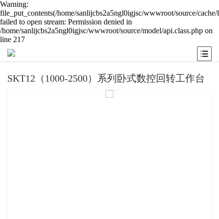
Warning:
file_put_contents(/home/sanlijcbs2a5ngl0igjsc/wwwroot/source/cache/
failed to open stream: Permission denied in
/home/sanlijcbs2a5ngl0igjsc/wwwroot/source/model/api.class.php on
line 217
SKT12（1000-2500）系列卧式数控回转工作台