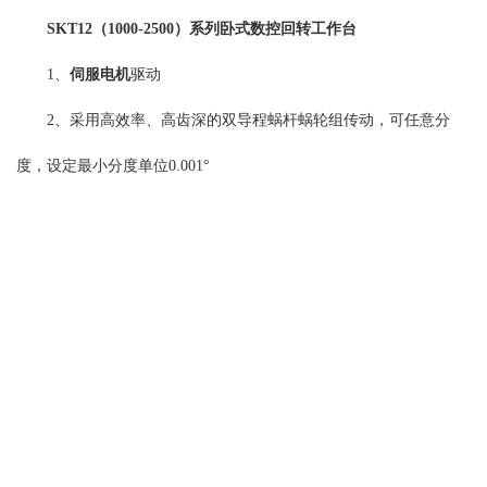
SKT12（1000-2500）系列
卧式数控回转工作台
1、
伺服电机
驱动
2、采用高效率、高齿深的双导程蜗杆蜗轮组传动，可任意分
度，设定最小分度单位0.001°
3、只卧式放置使用
4、工作台可根据客户要求定制矩形或圆形。
规格参数：
安装尺寸图：