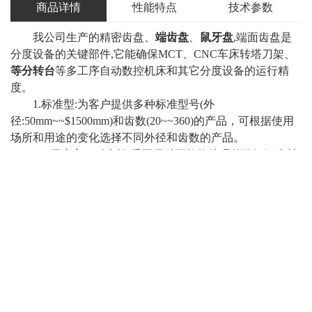
商品详情
性能特点
技术参数
我公司生产的精密齿盘、
端齿盘
、
鼠牙盘
,端面齿盘是
分度设备的关键部件,它能确保MCT、CNC车床转塔刀架、
等分转台
等多工序自动数控机床和其它分度设备的运行精
度。
1.标准型:为客户提供多种标准型号(外
径:50mm~~$1500mm)和齿数(20~~360)的产品，可根据使用
场所和用途的变化选择不同外径和齿数的产品。
2．硬度高，耐磨损:采用经过严格热处理的铬钼钢为材
质的端面齿盘，具有耐磨损,使用寿命长的特点。
3.定位精度和重复定位精度高:确保±2.5秒的定位精度，
±1秒的重复定位精度
4．超精密自定中心)，啮合精准:通过凸凹齿的啮合,可
实现准确的自动定中心，而且互换性佳。
5.可定制:接受客户的特殊定制。(—)两体端面齿盘结构
简单,便于作为标准部件用于分度装置;兼容性强。
(二)三体端面齿盘
分度工作台不必抬起,可用于重型加工,有效防止内部切