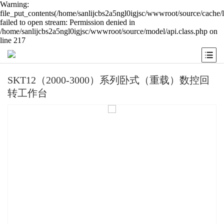
Warning:
file_put_contents(/home/sanlijcbs2a5ngl0igjsc/wwwroot/source/cache/
failed to open stream: Permission denied in
/home/sanlijcbs2a5ngl0igjsc/wwwroot/source/model/api.class.php on
line 217
SKT12（2000-3000）系列卧式（重载）数控回
转工作台