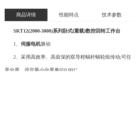
商品详情
性能特点
技术参数
SKT12(2000-3000)系列卧式(重载)
数控回转工作台
1、
伺服电机
驱动
2、采用高效率、高齿深的双导程蜗杆蜗轮组传动;可任
意分度，设定最小分度单位0.001°
3、深孔钻专机等重型数控回
转台
,高负载重车削
4、只卧式放置使用
5、工作台可根据客户要求定制矩形或圆形。
规格参数：